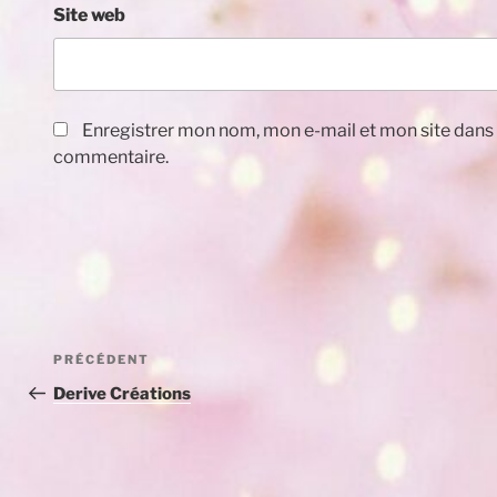
Site web
Enregistrer mon nom, mon e-mail et mon site dans
commentaire.
Navigation
Article
PRÉCÉDENT
de
précédent
Derive Créations
l’article