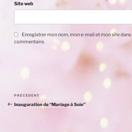
Site web
Enregistrer mon nom, mon e-mail et mon site dans
commentaire.
Navigation
Article
PRÉCÉDENT
de
précédent
Inauguration de “Mariage à Soie”
l’article