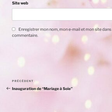
Site web
Enregistrer mon nom, mon e-mail et mon site dans
commentaire.
Navigation
Article
PRÉCÉDENT
de
précédent
Inauguration de “Mariage à Soie”
l’article