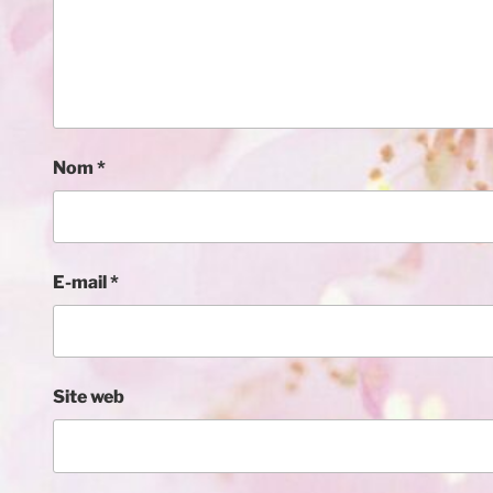
Nom
*
E-mail
*
Site web