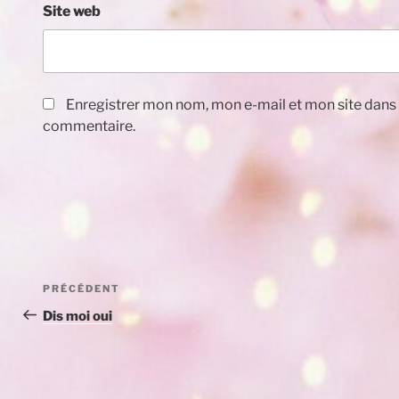
Site web
Enregistrer mon nom, mon e-mail et mon site dans
commentaire.
Navigation
Article
PRÉCÉDENT
de
précédent
Dis moi oui
l’article