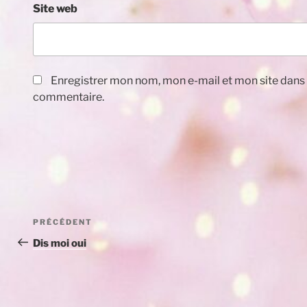
Site web
Enregistrer mon nom, mon e-mail et mon site dans
commentaire.
Navigation
Article
PRÉCÉDENT
de
précédent
Dis moi oui
l’article