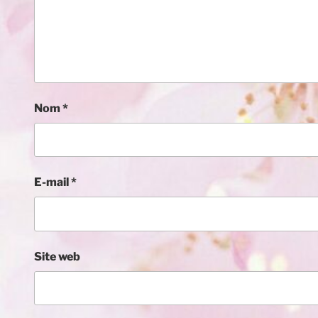
Nom
*
E-mail
*
Site web