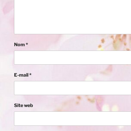
Nom
*
E-mail
*
Site web