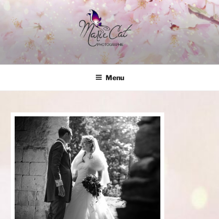
Aller
au
contenu
principal
MARIE-CAT PHOTOGRAPHIE
Photographe Mariage
Menu